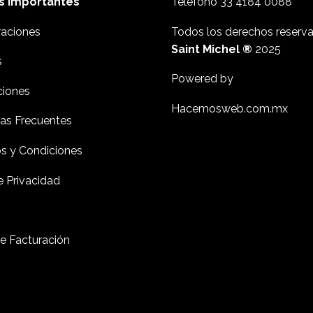
s importantes
Teléfono
33 4184 0088
aciones
Todos los derechos reserv
Saint Michel ®
2025
s
Powered by
ciones
Hacemosweb.com.mx
as Frecuentes
s y Condiciones
e Privacidad
de Facturación