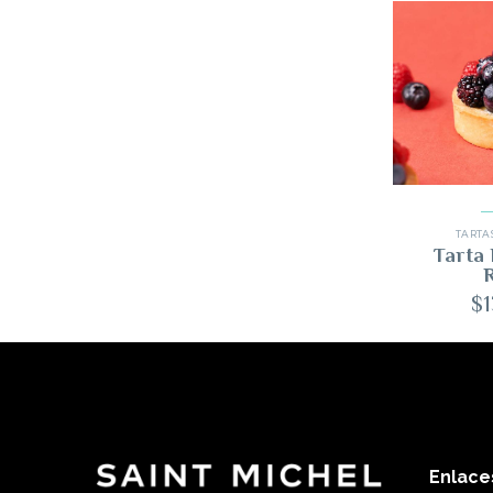
TARTAS
Tarta
R
$
Enlace