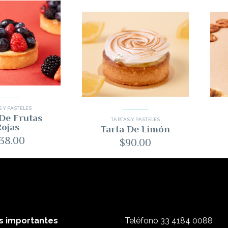
 Y PASTELES
 De Frutas
TARTAS Y PASTELES
ojas
Tarta De Limón
138.00
$
90.00
s importantes
Teléfono
33 4184 0088