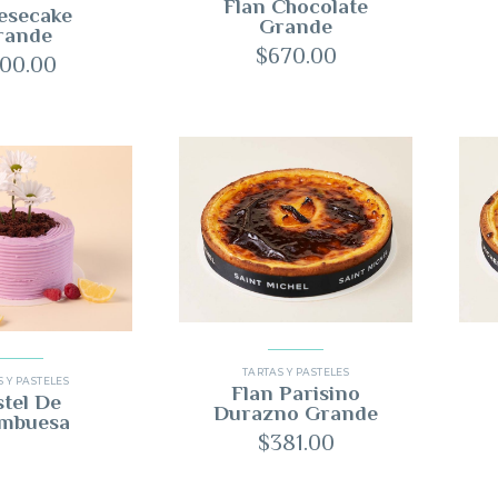
Flan Chocolate
esecake
Grande
rande
$
670.00
00.00
TARTAS Y PASTELES
 Y PASTELES
Flan Parisino
stel De
Durazno Grande
mbuesa
$
381.00