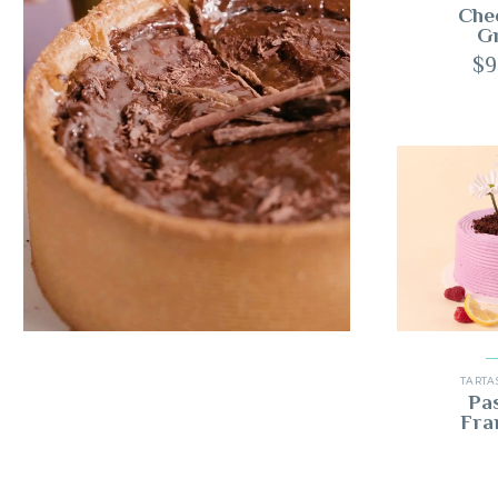
Che
G
$
9
TARTAS
Pa
Fra