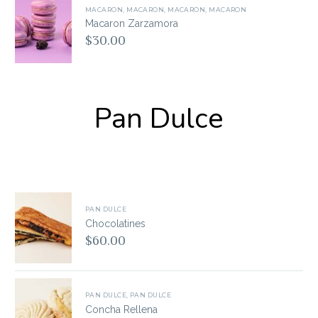
MACARON
,
MACARON
,
MACARON
,
MACARON
Macaron Zarzamora
$
30.00
Pan Dulce
PAN DULCE
Chocolatines
$
60.00
PAN DULCE
,
PAN DULCE
Concha Rellena