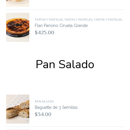
TARTAS Y PASTELES
,
TARTAS Y PASTELES
,
TARTAS Y PASTELES
,
TART
Flan Parisino Ciruela Grande
$
425.00
Pan Salado
PAN SALADO
Baguette de 3 Semillas
$
34.00